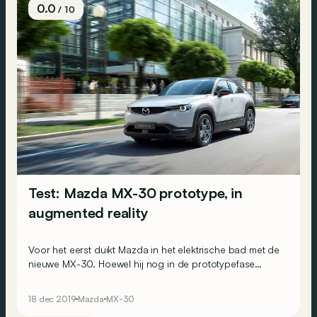
0.0
/ 10
Test: Mazda MX-30 prototype, in
augmented reality
Voor het eerst duikt Mazda in het elektrische bad met de
nieuwe MX-30. Hoewel hij nog in de prototypefase
verkeert, mochten wij al eens aan het stuur zitten. Of
toch min of meer… we leggen het even uit.
18 dec 2019
Mazda
MX-30