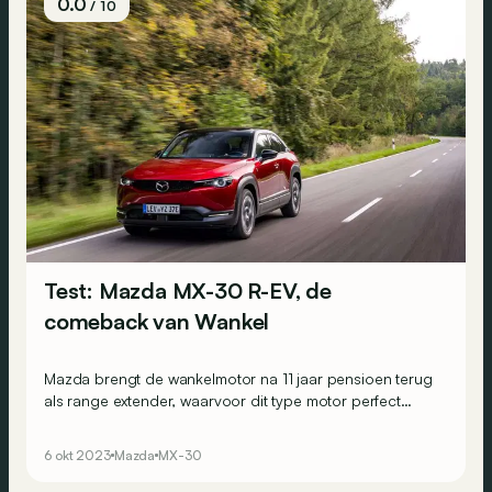
0.0
/ 10
Test: Mazda MX-30 R-EV, de
comeback van Wankel
Mazda brengt de wankelmotor na 11 jaar pensioen terug
als range extender, waarvoor dit type motor perfect
geschikt lijkt. Maar kan de MX-30 R-EV ook overtuigen
met een kleinere batterij?
6 okt 2023
Mazda
MX-30