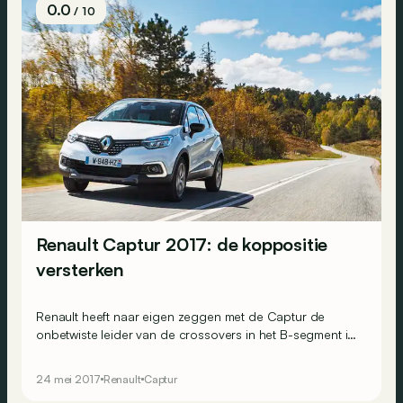
0.0
/ 10
Renault Captur 2017: de koppositie
versterken
Renault heeft naar eigen zeggen met de Captur de
onbetwiste leider van de crossovers in het B-segment in
handen. Om aan de leiding te blijven, gaven de Fransen
hem een facelift mee. Wij gingen met de sleutels aan de
24 mei 2017
Renault
Captur
haal voor een eerste test.