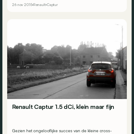
Renault te onttronen door in te zetten op een
26 nov 2015
Renault
Captur
dynamische rijstijl? Des te meer omdat de
laatstgenoemde eindelijk een nieuwe en krachtigere
dieselmotor aanbiedt.
Renault Captur 1.5 dCi, klein maar fijn
Gezien het ongelooflijke succes van de kleine cross-