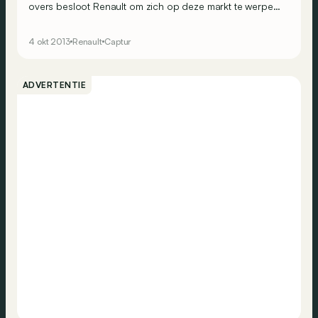
overs besloot Renault om zich op deze markt te werpen
en het concept van de monovolume te laten voor wat
het is. Vergeet dus de saaie Modus, Renault geeft zijn
4 okt 2013
Renault
Captur
gamma meer kleur met de Captur, een auto die je een
glimlach geeft. En die goed verkoopt.
ADVERTENTIE