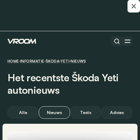
HOME
INFORMATIE
ŠKODA
YETI
NIEUWS
Het recentste Škoda Yeti
autonieuws
Alle
Nieuws
Tests
Advies