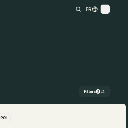
FR
Filters
3
90
1