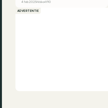
4 feb 2025
Volvo
V90
de praktijk echt de ideale oplossing? We zoeken
het uit na een rit van 800 km met de Volvo V90
ADVERTENTIE
T6 plug-inhybride AWD.