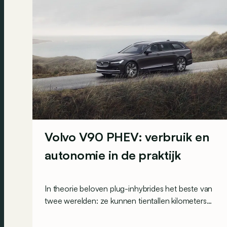
Volvo V90 PHEV: verbruik en
autonomie in de praktijk
In theorie beloven plug-inhybrides het beste van
twee werelden: ze kunnen tientallen kilometers
volledig elektrisch rijden en schakelen vervolgens
over op benzine voor langere ritten. Maar is dit in