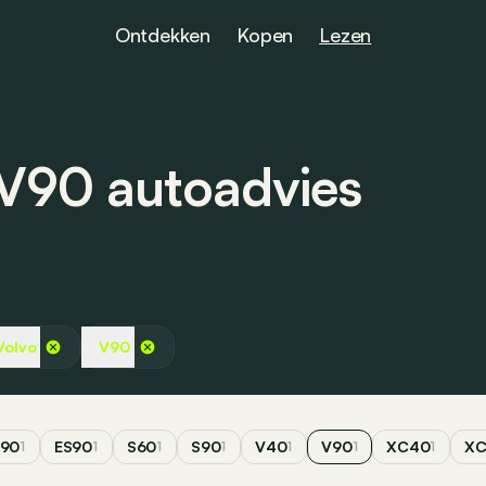
Ontdekken
Kopen
Lezen
V90 autoadvies
Volvo
V90
90
ES90
S60
S90
V40
V90
XC40
XC
1
1
1
1
1
1
1