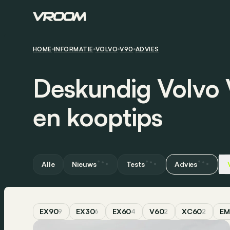
HOME
INFORMATIE
VOLVO
V90
ADVIES
Deskundig Volvo 
en kooptips
Alle
Nieuws
Tests
Advies
EX90
EX30
EX60
V60
XC60
EM
9
6
4
2
2