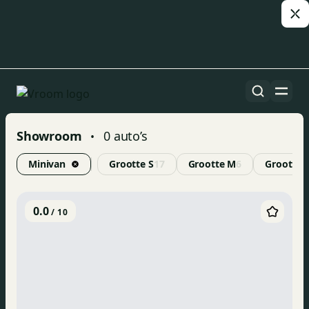
Showroom
0
auto’s
•
Minivan
Grootte S
17
Grootte M
6
Grootte 
0.0
/ 10