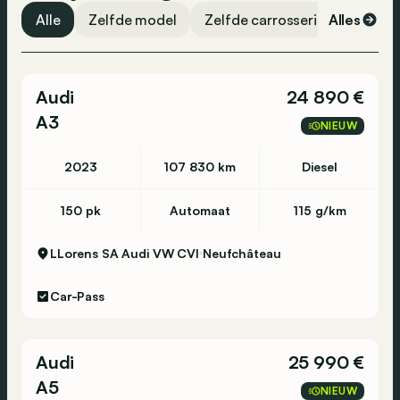
Alle
Zelfde model
Zelfde carrosserievorm
Alles
Ze
Lendensteun
Lederen bekleding
Audi
24 890 €
Assistentie, technologie en veiligheid
A3
NIEUW
Rijbaanassistent
2023
107 830 km
Diesel
Parkeerhulp
High-beam assistant
150 pk
Automaat
115 g/km
Dodehoekassistent
LLorens SA Audi VW CVI
Neufchâteau
Snelheidsbeperkingsmogelijkheid
Cruise control
Car-Pass
Parkeersensoren voor
Navigatiesysteem
Audi
25 990 €
Traction control
A5
NIEUW