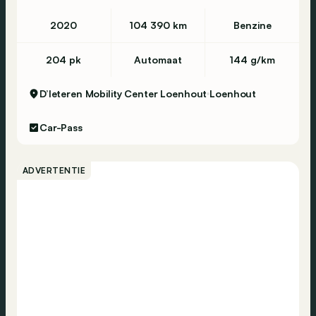
Automatische verlichting
2020
104 390 km
Benzine
Hill-hold assist
ABS
204 pk
Automaat
144 g/km
ESP
D’Ieteren Mobility Center Loenhout
Loenhout
Parkeersensoren achter
Stembediening
Car-Pass
Bluetooth
DAB-radio
ADVERTENTIE
Radio
Vermoeidheidsdetectie
Centrale vergrendeling
Noodoproep