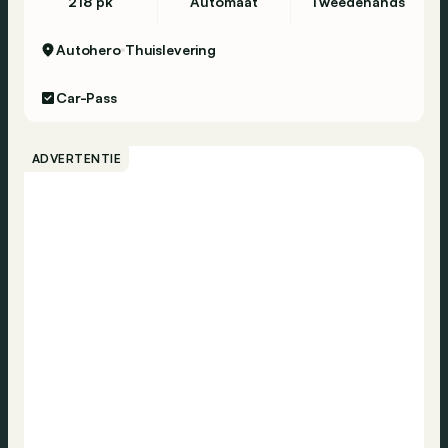
218 pk
Automaat
Tweedehands
Autohero
Thuislevering
Car-Pass
ADVERTENTIE