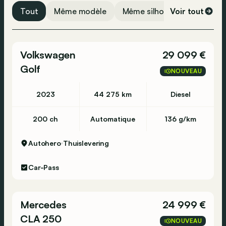
Tout
Même modèle
Même silhouette
Voir tout
Même 
Soutien lombaire
Sièges en cuir
Volkswagen
29 099 €
Assistance, technologie et sécurité
Golf
NOUVEAU
Aide au maintien de voie
2023
44 275 km
Diesel
Aide au stationnement
Assistance feux de route
200 ch
Automatique
136 g/km
Détecteur d'angle mort
Autohero
Thuislevering
Limiteur de vitesse
Régulateur de vitesse
Car-Pass
Capteurs de stationnement avant
Système de navigation
Mercedes
24 999 €
Contrôle de traction
CLA 250
NOUVEAU