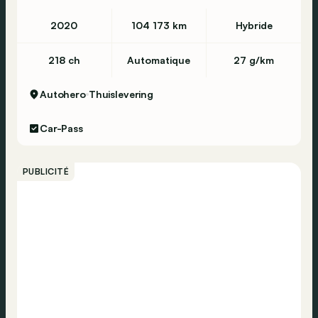
Feux automatiques
2020
104 173 km
Hybride
Assistance au démarrage en côte
ABS
218 ch
Automatique
27 g/km
ESP
Autohero
Thuislevering
Contrôle de distance de stationnement
Assistance vocal
Car-Pass
Bluetooth
Radio DAB
PUBLICITÉ
Radio
Détection de fatigue
Verrouillage centralisé
Appel d'urgence