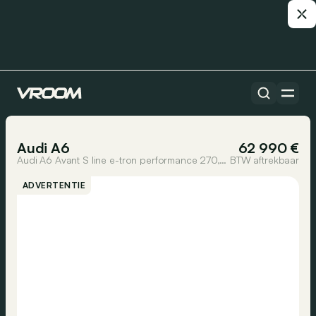
Alle auto’s
1/24
Audi A6
62 990 €
Audi A6 Avant S line e-tron performance 270,00 kW
BTW aftrekbaar
ADVERTENTIE