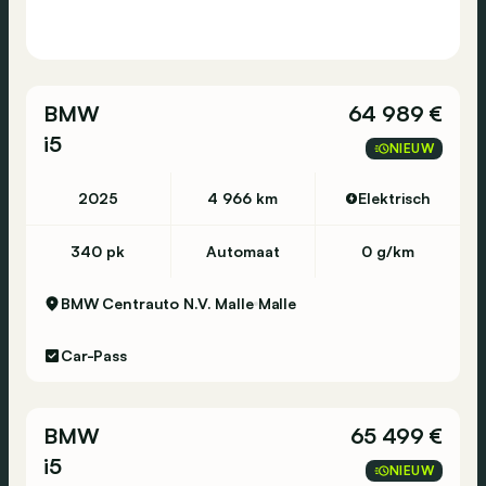
BMW
64 989 €
i5
NIEUW
2025
4 966 km
Elektrisch
340 pk
Automaat
0 g/km
BMW Centrauto N.V. Malle
Malle
Car-Pass
BMW
65 499 €
i5
NIEUW