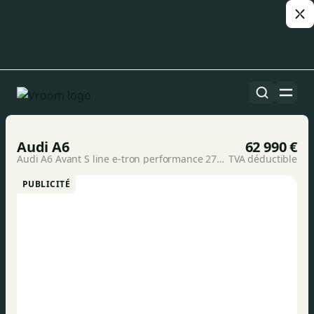
Toutes les voitures
1/24
Audi A6
62 990 €
Audi A6 Avant S line e-tron performance 270,00 kW
TVA déductible
PUBLICITÉ