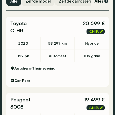
Alle
Zelfde model
Zelfde carrosserievorm
Alles
Ze
Banden spanningscontrole
Noodoproep
Toyota
20 699 €
C-HR
NIEUW
2020
58 297 km
Hybride
122 pk
Automaat
109 g/km
Autohero
Thuislevering
Car-Pass
Peugeot
19 499 €
3008
NIEUW