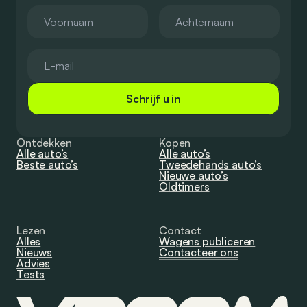
Schrijf u in
Ontdekken
Kopen
Alle auto’s
Alle auto’s
Beste auto’s
Tweedehands auto’s
Nieuwe auto’s
Oldtimers
Lezen
Contact
Alles
Wagens publiceren
Nieuws
Contacteer ons
Advies
Tests