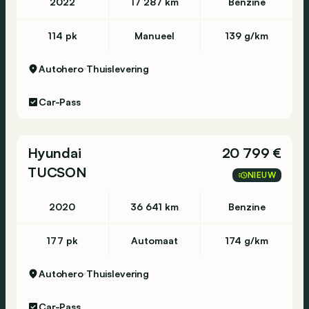
2022
17 287 km
Benzine
114 pk
Manueel
139 g/km
Autohero
Thuislevering
Car-Pass
Hyundai
20 799 €
TUCSON
NIEUW
2020
36 641 km
Benzine
177 pk
Automaat
174 g/km
Autohero
Thuislevering
Car-Pass