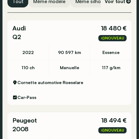
Tout
Même modèle
Même silhouette
Voir tout
Même 
Vérification de la pression des pneus
Appel d'urgence
Audi
18 480 €
Q2
NOUVEAU
2022
90 597 km
Essence
110 ch
Manuelle
117 g/km
Cornette automotive
Roeselare
Car-Pass
Peugeot
18 494 €
2008
NOUVEAU