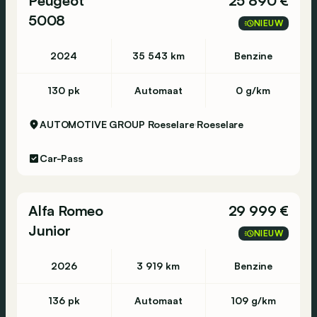
Peugeot
25 890 €
5008
NIEUW
2024
35 543 km
Benzine
130 pk
Automaat
0 g/km
AUTOMOTIVE GROUP Roeselare
Roeselare
Car-Pass
Alfa Romeo
29 999 €
Junior
NIEUW
2026
3 919 km
Benzine
136 pk
Automaat
109 g/km