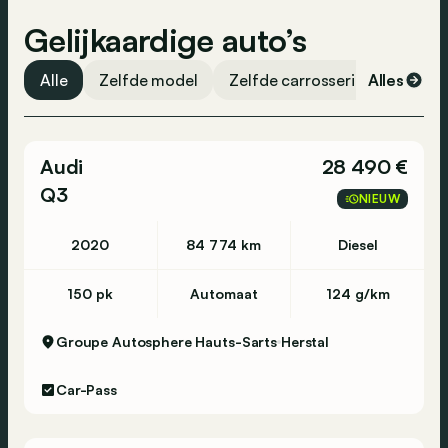
Traction control
Gelijkaardige auto’s
Brugge - Koning Albert I laan 104 - 8200
Brugge - 050 38 05 79
Alle
Zelfde model
Zelfde carrosserievorm
Alles
Ze
Eupen - Rue Mitoyenne 310 - 4710 Lontzen -
Audi
087 880 770
28 490 €
Q3
NIEUW
Genk - Meeënweg 29 - 3600 Genk - 089 35 88
2020
84 774 km
Diesel
06
150 pk
Automaat
124 g/km
Gent - Grote Baan 54 - 9920 Lovendegem - 09
Groupe Autosphere Hauts-Sarts
Herstal
372 44 99
Car-Pass
Hooglede - Bruggesteenweg 283 - 8830