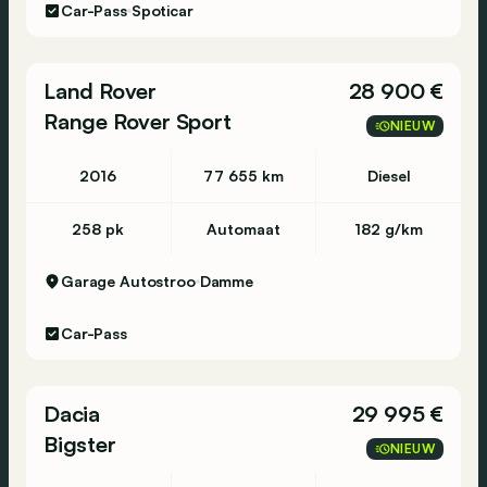
Car-Pass
Spoticar
*Airbag(s)
*Airconditioning (Automatisch) - Climatiseur
automatique
Land Rover
28 900 €
*Aluminium wielen - Jantes Alu
Range Rover Sport
*Lichtsensor - Projecteurs à allumage
NIEUW
automatique
2016
77 655 km
Diesel
*Regensensor - Essuie-glace à detecteur de
pluie
*Bluetooth
258 pk
Automaat
182 g/km
*Boordcomputer - Ordinateur de bord
*Centraal slot + afstandsbediening -
Garage Autostroo
Damme
Verrouillage centralisé à commande àdistance
*Cruise Control - Régulateur de vitesse
Car-Pass
*Dakrailing - Galerie de toit
*Elektrische ruiten achter - Vitres électriques
Dacia
29 995 €
arrière
*Elektrische ruiten voor - Vitres électriques
Bigster
NIEUW
avant