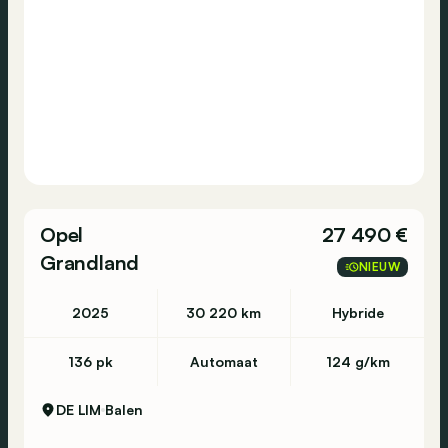
Sint-Niklaas - Europark Noord 4 - 9100 Sint-
Niklaas - 03 780 34 25
Tongeren - Maastrichtersteenweg 358 - 3700
Tongeren - 012 39 12 73
Vilvoorde - Mechelsesteenweg 309 - 1800
Vilvoorde - 02 244 5770
Opel
27 490 €
Grandland
NIEUW
Waregem - Eugene Bekaertlaan 2-4 - 8790
2025
30 220 km
Hybride
Waregem - 056 61 58 00
136 pk
Automaat
124 g/km
----
*2X4
DE LIM
Balen
*ABS
*Achteruitrijcamera - Caméra de recul