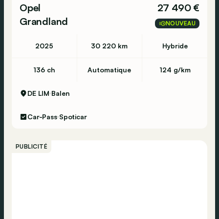
Hooglede - 051 26 01 05
Opel
27 490 €
Grandland
NOUVEAU
Ieper - Kruiskalsijdestraat 46 - 8900 Ieper -
2025
30 220 km
Hybride
057 22 10 80
136 ch
Automatique
124 g/km
Lommel - Louis Pasteurstraat 19 - 3920 Lommel
DE LIM
Balen
- 011 60 31 11
Car-Pass
Spoticar
Luik - Avenue de la Porallee 30 - 4920 Aywaille
- 04 384 44 22
PUBLICITÉ
Oudenaarde - Berchemweg 35 - 9700
Oudenaarde - 055 49 64 95