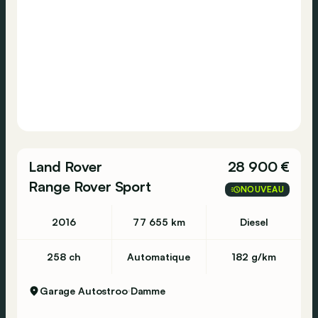
Sint-Niklaas - Europark Noord 4 - 9100 Sint-
Niklaas - 03 780 34 25
Tongeren - Maastrichtersteenweg 358 - 3700
Tongeren - 012 39 12 73
Vilvoorde - Mechelsesteenweg 309 - 1800
Vilvoorde - 02 244 5770
Land Rover
28 900 €
Range Rover Sport
NOUVEAU
Waregem - Eugene Bekaertlaan 2-4 - 8790
2016
77 655 km
Diesel
Waregem - 056 61 58 00
258 ch
Automatique
182 g/km
----
*2X4
Garage Autostroo
Damme
*ABS
*Achteruitrijcamera - Caméra de recul