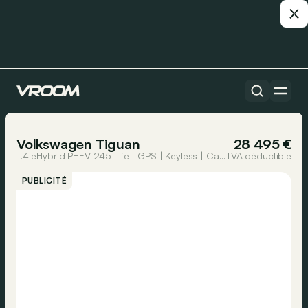
Toutes les voitures
1/23
Volkswagen Tiguan
28 495 €
1.4 eHybrid PHEV 245 Life | GPS | Keyless | Camera | Virtual Cockpit
TVA déductible
PUBLICITÉ