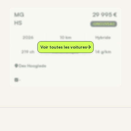
MG
29 995 €
HS
NOUVEAU
2026
10 km
Hybride
Voir toutes les voitures
219 ch
Automatique
14 g/km
Dex
Hooglede
-