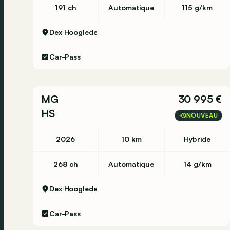
191 ch
Automatique
115 g/km
Dex
Hooglede
Car-Pass
MG
30 995 €
HS
NOUVEAU
2026
10 km
Hybride
268 ch
Automatique
14 g/km
Dex
Hooglede
Car-Pass