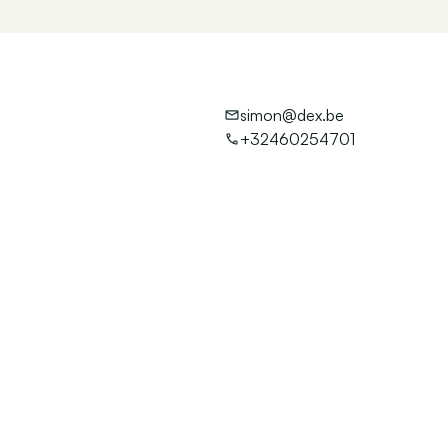
simon@dex.be
+32460254701