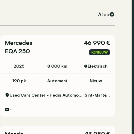
Alles
Mercedes
46 990 €
EQA 250
NIEUW
2025
8 000 km
Elektrisch
190 pk
Automaat
Nieuw
Used Cars Center - Hedin Automotive Sint-Martens-Latem
Sint-Martens-Latem
-
Mazda
43 989 €