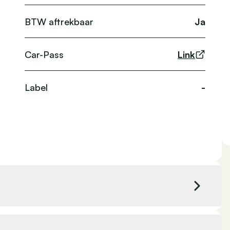
BTW aftrekbaar
Ja
Car-Pass
Link
Label
-
cc
Kleur exterieur
Zwart