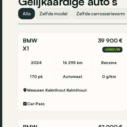
Gelijkaardige auto’s
Alle
Zelfde model
Zelfde carrosserievorm
BMW
39 900 €
X1
NIEUW
2024
16 295 km
Benzine
170 pk
Automaat
0 g/km
Meeusen Kalmthout
Kalmthout
Car-Pass
BMW
42 900 €