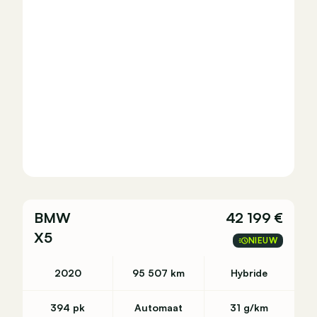
BMW
42 199 €
X5
NIEUW
2020
95 507 km
Hybride
394 pk
Automaat
31 g/km