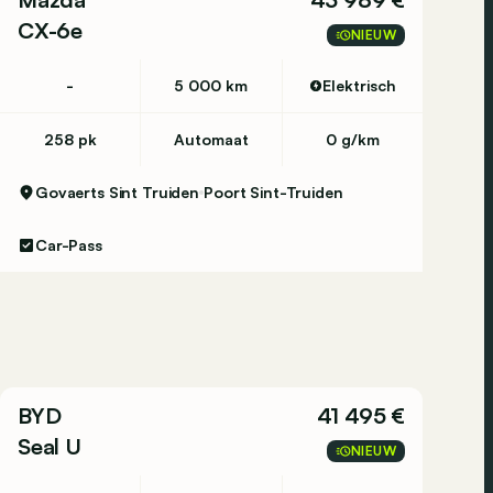
CX-6e
NIEUW
-
5 000 km
Elektrisch
258 pk
Automaat
0 g/km
Govaerts Sint Truiden
Poort Sint-Truiden
Car-Pass
BYD
41 495 €
Seal U
NIEUW