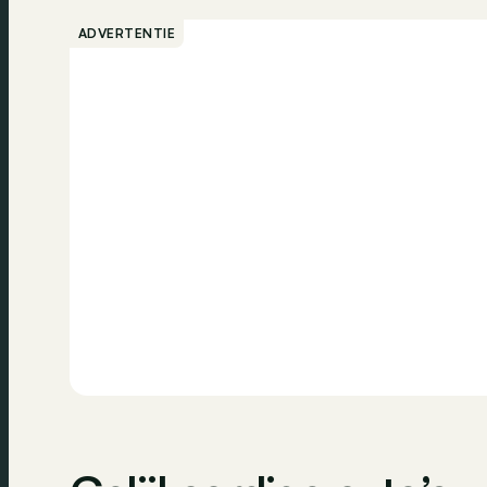
Vermoeidheidsdetectie
Airbag passagi
ADVERTENTIE