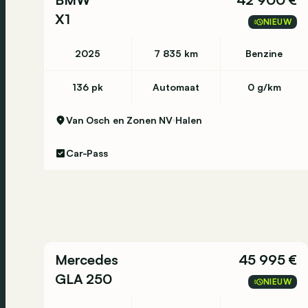
X1
NIEUW
2025
7 835 km
Benzine
136 pk
Automaat
0 g/km
Van Osch en Zonen NV
Halen
Car-Pass
Mercedes
45 995 €
GLA 250
NIEUW