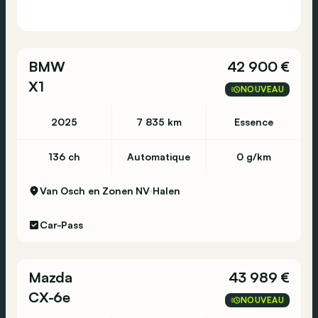
BMW
42 900 €
X1
NOUVEAU
2025
7 835 km
Essence
136 ch
Automatique
0 g/km
Van Osch en Zonen NV
Halen
Car-Pass
Mazda
43 989 €
CX-6e
NOUVEAU