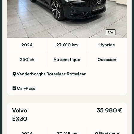
1/6
2024
27 010 km
Hybride
250 ch
Automatique
Occasion
Vanderborght Rotselaar
Rotselaar
Car-Pass
Volvo
35 980 €
EX30
2024
27 215 km
Électrique