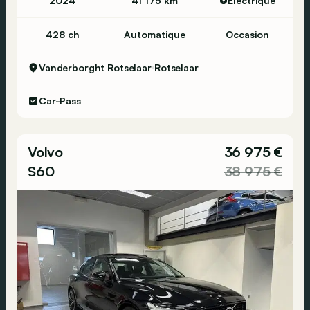
2024
41 175 km
Électrique
428 ch
Automatique
Occasion
Vanderborght Rotselaar
Rotselaar
Car-Pass
Volvo
36 975 €
S60
38 975 €