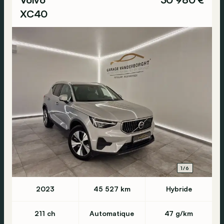
XC40
1/6
2023
45 527 km
Hybride
211 ch
Automatique
47 g/km