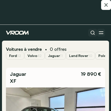
Voitures à vendre
0
offres
•
Ford
52
Volvo
42
Jaguar
11
Land Rover
10
Polesta
Jaguar
19 890 €
XF