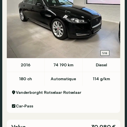
1/6
2016
74 190 km
Diesel
180 ch
Automatique
114 g/km
Vanderborght Rotselaar
Rotselaar
Car-Pass
Volvo
30 980 €