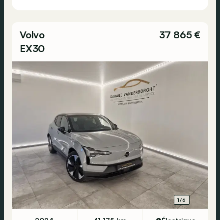
Volvo
37 865 €
EX30
1/6