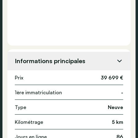
Informations principales
Prix
39 699 €
1ère immatriculation
-
Type
Neuve
Kilométrage
5 km
Jours en ligne
86