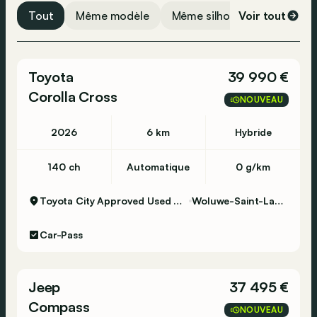
ABS
Tout
Même modèle
Même silhouette
Voir tout
Même 
ESP
Airbag arrière
Toyota
39 990 €
Airbag conducteur
Corolla Cross
Détection de fatigue
NOUVEAU
Airbag passager
2026
6 km
Hybride
Surveillance de la pression des pneus
140 ch
Automatique
0 g/km
Toyota City Approved Used Woluwe
Woluwe-Saint-Lambert
Car-Pass
Jeep
37 495 €
Compass
NOUVEAU