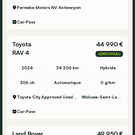
Permeke Motors NV
Antwerpen
Car-Pass
Toyota
44 990 €
RAV 4
NOUVEAU
2024
34 206 km
Hybride
306 ch
Automatique
0 g/km
Toyota City Approved Used Woluwe
Woluwe-Saint-Lambert
Car-Pass
Land Rover
49 950 €