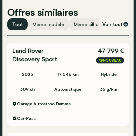
Offres similaires
Tout
Même modèle
Même silhouette
Voir tout
Même 
Land Rover
47 799 €
Discovery Sport
NOUVEAU
2025
17 546 km
Hybride
309 ch
Automatique
35 g/km
Garage Autostroo
Damme
Car-Pass