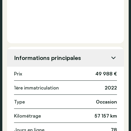
Informations principales
Prix
49 988 €
1ère immatriculation
2022
Type
Occasion
Kilométrage
57 157 km
Jours en ligne
78