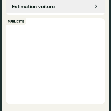
ESP
Estimation voiture
Airbag arrière
Appeler
Airbag conducteur
PUBLICITÉ
Détection de fatigue
Contacter
Airbag passager
Surveillance de la pression des pneus