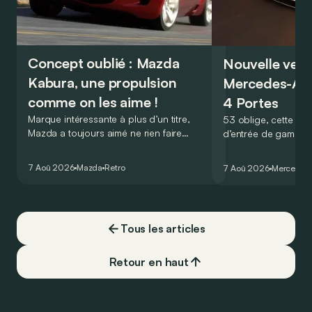
Concept oublié : Mazda
Nouvelle vers
Kabura, une propulsion
Mercedes-A
comme on les aime !
4 Portes
Marque intéressante à plus d’un titre,
53 oblige, cette nou
Mazda a toujours aimé ne rien faire
d’entrée de gamme
comme les autres. Ce concept présenté
GT Coupé 4 Portes 
au salon de Détroit en 2006 le prouve
un six-cylindre en li
7 Aoû 2026
Mazda
Retro
7 Aoû 2026
Mercedes
de la plus belle des manières…
moins…
Tous les articles
Retour en haut