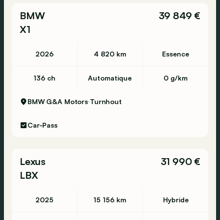
BMW
39 849 €
X1
2026
4 820 km
Essence
136 ch
Automatique
0 g/km
BMW G&A Motors
Turnhout
Car-Pass
Lexus
31 990 €
LBX
2025
15 156 km
Hybride