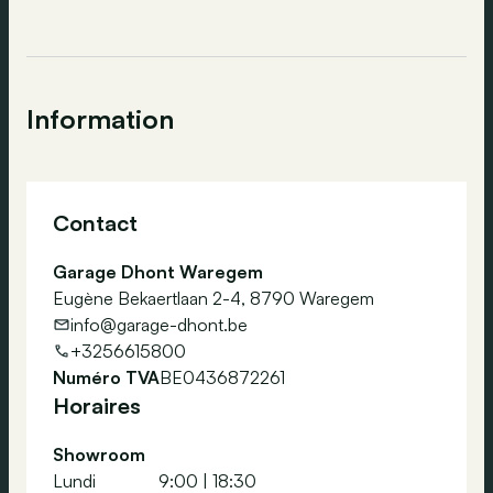
Information
Contact
Garage Dhont Waregem
Eugène Bekaertlaan 2-4, 8790 Waregem
info@garage-dhont.be
+3256615800
Numéro TVA
BE0436872261
Horaires
Showroom
Lundi
9:00
|
18:30