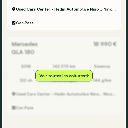
Used Cars Center - Hedin Automotive Ninove
Ninove
Car-Pass
Mercedes
18 990 €
GLA 180
2018
142 575 km
Essence
Voir toutes les voitures
122 ch
Automatique
144 g/km
Used Cars Center - Hedin Automotive Ninove
Ninove
Car-Pass