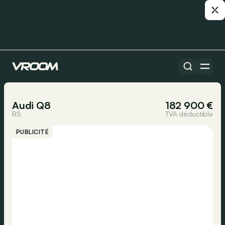
Toutes les voitures
1/26
Audi Q8
182 900 €
RS
TVA déductible
PUBLICITÉ