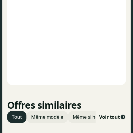
Norme Euro
-
Offres similaires
Tout
Même modèle
Même silhouette
Voir tout
Même