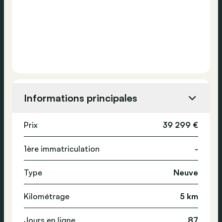
Informations principales
Prix
39 299 €
1ère immatriculation
-
Type
Neuve
Kilométrage
5 km
Jours en ligne
87