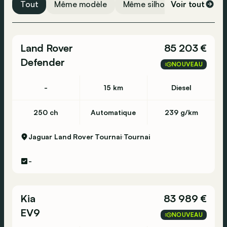
Tout
Même modèle
Même silhouette
Voir tout
Même 
Régulateur de vitesse
Capteurs de stationnement avant
Système de navigation
Land Rover
85 203 €
Feux automatiques
Defender
NOUVEAU
Assistance au démarrage en côte
ESP
-
15 km
Diesel
Contrôle de distance de stationnement
250 ch
Automatique
239 g/km
Assistance vocal
Bluetooth
Jaguar Land Rover Tournai
Tournai
USB
-
Airbag conducteur
Détection de fatigue
Kia
83 989 €
Verrouillage centralisé
EV9
NOUVEAU
Alarme