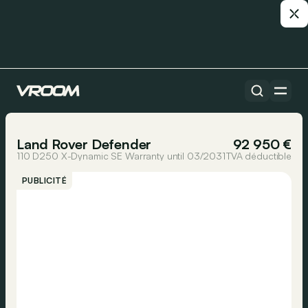
Toutes les voitures
1/7
Land Rover Defender
92 950 €
110 D250 X-Dynamic SE Warranty until 03/2031
TVA déductible
PUBLICITÉ