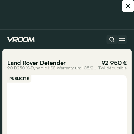
Toutes les voitures
1/8
Land Rover Defender
92 950 €
90 D250 X-Dynamic HSE Warranty until 05/2031
TVA déductible
PUBLICITÉ