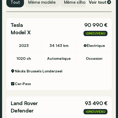
Tout
Même modèle
Même silhouette
Voir tout
Même 
Capteurs de stationnement avant
Système de navigation
Feux automatiques
Tesla
90 990 €
Assistance au démarrage en côte
Model X
NOUVEAU
ESP
Contrôle de distance de stationnement
2023
34 143 km
Électrique
Assistance vocal
1020 ch
Automatique
Occasion
Bluetooth
USB
Nikola Brussels
Londerzeel
Airbag conducteur
Car-Pass
Détection de fatigue
Verrouillage centralisé
Land Rover
93 490 €
Alarme
Defender
NOUVEAU