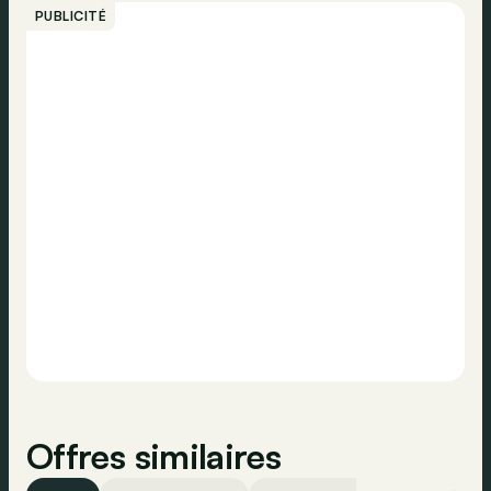
USB
PUBLICITÉ
Système d'ouverture sans clé
Appeler
Information traffic
Contrôle de traction
Contacter
ABS
ESP
Airbag conducteur
Détection de fatigue
Airbag passager
Pneus d'été
Surveillance de la pression des pneus
Appel d'urgence
Offres similaires