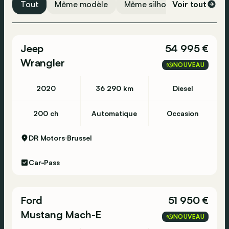
Tout
Même modèle
Même silhouette
Voir tout
Même 
Jeep
54 995 €
Wrangler
NOUVEAU
2020
36 290 km
Diesel
200 ch
Automatique
Occasion
DR Motors
Brussel
Car-Pass
Ford
51 950 €
Mustang Mach-E
NOUVEAU