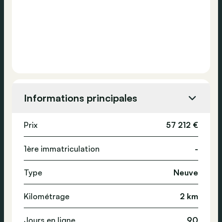
Informations principales
Prix
57 212 €
1ère immatriculation
-
Type
Neuve
Kilométrage
2 km
Jours en ligne
90