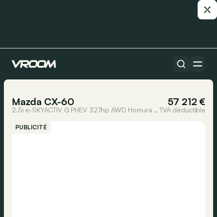
Toutes les voitures
1/64
Mazda CX-60
57 212 €
2.5i e-SKYACTIV G PHEV 327hp AWD Homura Plus + Tan interior
TVA déductible
PUBLICITÉ