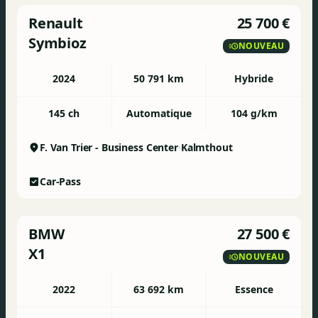
partijen, is bindend. Wij raden aan om de
Renault
25 700 €
exacte specificaties en uitrusting van het
voertuig steeds te verifiëren bij de verkoper.
Symbioz
NOUVEAU
2024
50 791 km
Hybride
145 ch
Automatique
104 g/km
F. Van Trier - Business Center
Kalmthout
Car-Pass
BMW
27 500 €
X1
NOUVEAU
2022
63 692 km
Essence