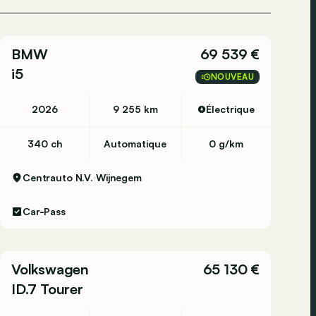
BMW
69 539 €
i5
NOUVEAU
2026
9 255 km
Électrique
340 ch
Automatique
0 g/km
Centrauto N.V.
Wijnegem
Car-Pass
Volkswagen
65 130 €
ID.7 Tourer