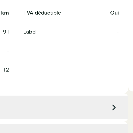
 km
TVA déductible
Oui
91
Label
-
-
12
Couleur extérieure
Bleu