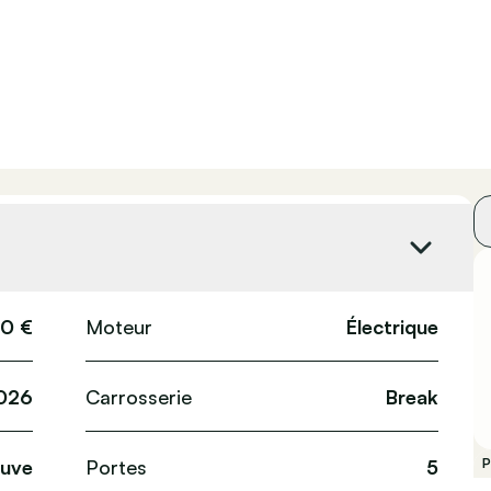
90 €
Moteur
Électrique
026
Carrosserie
Break
uve
Portes
5
P