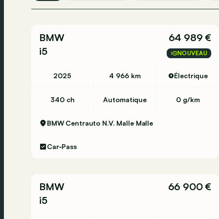
BMW
64 989 €
i5
NOUVEAU
2025
4 966 km
Électrique
340 ch
Automatique
0 g/km
BMW Centrauto N.V. Malle
Malle
Car-Pass
BMW
66 900 €
i5