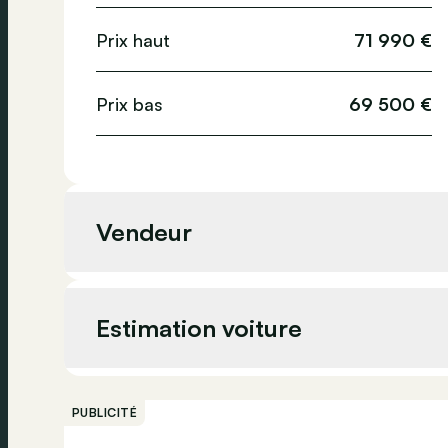
Phares jour
Information tra
Prix haut
71 990 €
ESP
ABS
Airbag arrière
Prix bas
69 500 €
Vendeur
Vendeur
A&M 
Estimation voiture
Adresse
PUBLICITÉ