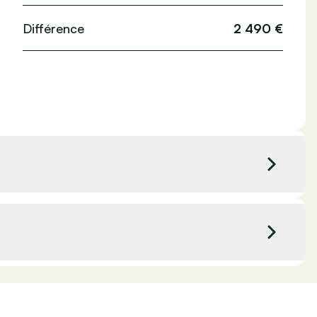
ffic
Système de navigation
Différence
2 490 €
Alarme
Hasselt - Volkswagen & Commercial Vehicles
Hasselt, Belgique