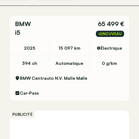
BMW
65 499 €
i5
NOUVEAU
2025
15 097 km
Électrique
394 ch
Automatique
0 g/km
BMW Centrauto N.V. Malle
Malle
Car-Pass
PUBLICITÉ