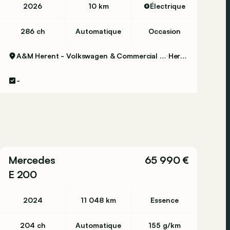
2026
10 km
Électrique
286 ch
Automatique
Occasion
A&M Herent - Volkswagen & Commercial Vehicles
Herent
-
Mercedes
65 990 €
E 200
2024
11 048 km
Essence
204 ch
Automatique
155 g/km