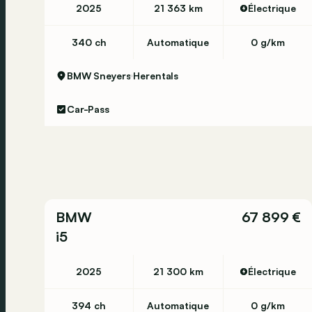
2025
21 363 km
Électrique
340 ch
Automatique
0 g/km
BMW Sneyers
Herentals
Car-Pass
BMW
67 899 €
i5
2025
21 300 km
Électrique
394 ch
Automatique
0 g/km