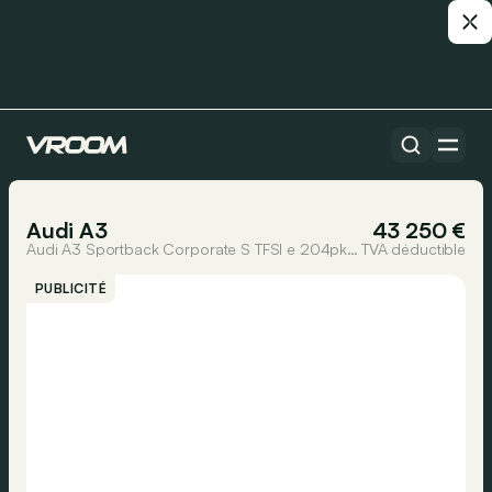
Toutes les voitures
1/7
Audi A3
43 250 €
Audi A3 Sportback Corporate S TFSI e 204pk S tronic
TVA déductible
PUBLICITÉ