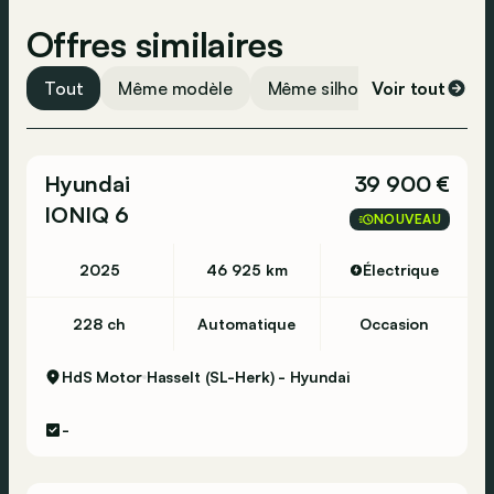
Offres similaires
Tout
Même modèle
Même silhouette
Voir tout
Même 
Hyundai
39 900 €
IONIQ 6
NOUVEAU
2025
46 925 km
Électrique
228 ch
Automatique
Occasion
HdS Motor
Hasselt (SL-Herk) - Hyundai
-