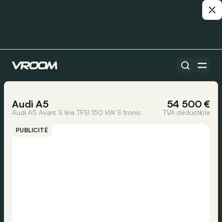
Toutes les voitures
1/14
Audi A5
54 500 €
Audi A5 Avant S line TFSI 150 kW S tronic
TVA déductible
PUBLICITÉ