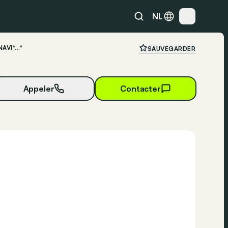
NL
I*...*
SAUVEGARDER
Appeler
Contacter
32 photos