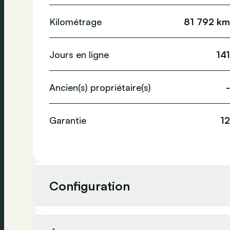
Kilométrage
81 792 km
Jours en ligne
141
Ancien(s) propriétaire(s)
-
Garantie
12
Configuration
Cylindrée
2 967 cc