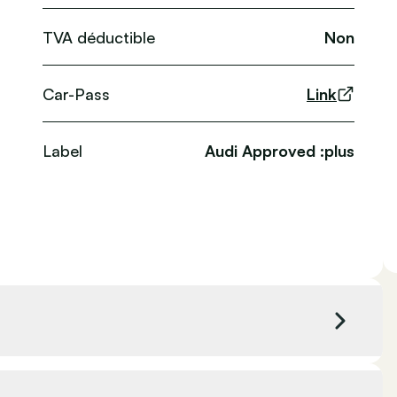
TVA déductible
Non
Car-Pass
Link
Label
Audi Approved :plus
Couleur extérieure
Noir