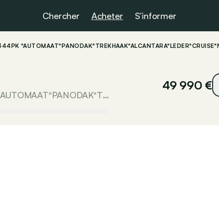
Chercher
Acheter
S’informer
 344PK *AUTOMAAT*PANODAK*TREKHAAK*ALCANTARA*LEDER*CRUISE*NAV
49 990 €
Audi S7 Sportback 3.0TDI 344PK *AUTOMAAT*PANODAK*TREKHAAK*ALCANTARA*LEDER*CRUISE*NAVI*...*