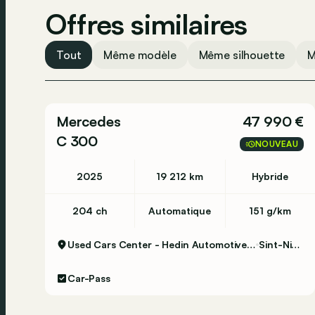
Offres similaires
Tout
Même modèle
Même silhouette
M
Mercedes
47 990 €
C 300
NOUVEAU
2025
19 212 km
Hybride
204 ch
Automatique
151 g/km
Used Cars Center - Hedin Automotive Sint-Niklaas
Sint-Niklaas
Car-Pass