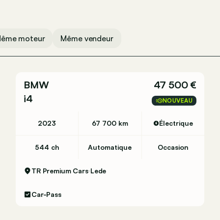
ême moteur
Même vendeur
BMW
47 500 €
i4
NOUVEAU
2023
67 700 km
Électrique
544 ch
Automatique
Occasion
TR Premium Cars
Lede
Car-Pass