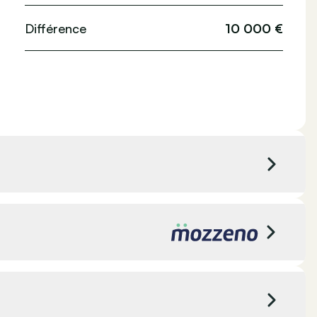
Différence
10 000 €
Van Mossel Sint-Niklaas - Audi
Sint-Niklaas, Belgique