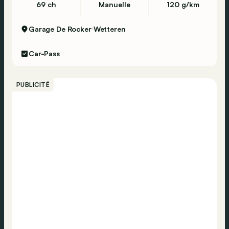
69 ch
Manuelle
120 g/km
Motors bvba Brugsesteenweg 272, 8520
Kuurne 0477279631
Garage De Rocker
Wetteren
Car-Pass
PUBLICITÉ