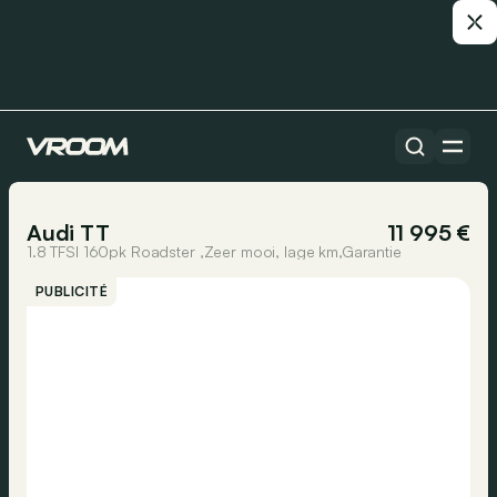
Toutes les voitures
1/29
Audi TT
11 995 €
1.8 TFSI 160pk Roadster ,Zeer mooi, lage km,Garantie
PUBLICITÉ