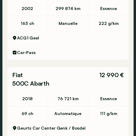
2002
299 874 km
Essence
163 ch
Manuelle
222 g/km
ACG1
Geel
Car-Pass
Fiat
12 990 €
500C Abarth
2018
76 721 km
Essence
69 ch
Automatique
111 g/km
Geurts Car Center
Genk / Bosdel