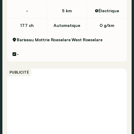
Verrouillage centralisé
-
5 km
Électrique
Vérification de la pression des pneus
Alarme
177 ch
Automatique
0 g/km
Airbag passager
Bariseau Mottrie Roeselare West
Roeselare
Airbag conducteur
-
PUBLICITÉ