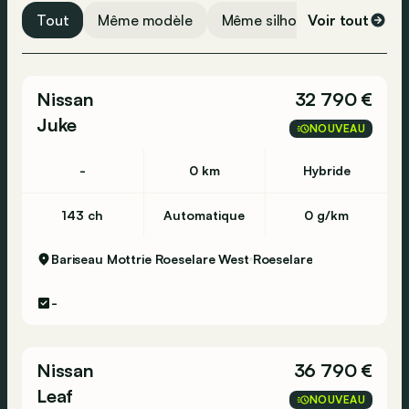
Régulateur de vitesse adaptatif
Tout
Même modèle
Même silhouette
Voir tout
Même 
Caméra de recul
Assistance au freinage
Nissan
32 790 €
Frein de parking électronique
Juke
Détecteur d'angle mort
NOUVEAU
USB
-
0 km
Hybride
Assistance vocal
Radio DAB
143 ch
Automatique
0 g/km
Bluetooth
Bariseau Mottrie Roeselare West
Roeselare
Système d'ouverture sans clé
Airbag latéral
-
Contrôle de traction
Appel d'urgence
Nissan
36 790 €
ESP
Leaf
NOUVEAU