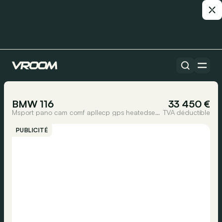
Toutes les voitures
1/32
BMW 116
33 450 €
Msport pano cam comf apllecp gps heatedseats steer
TVA déductible
PUBLICITÉ