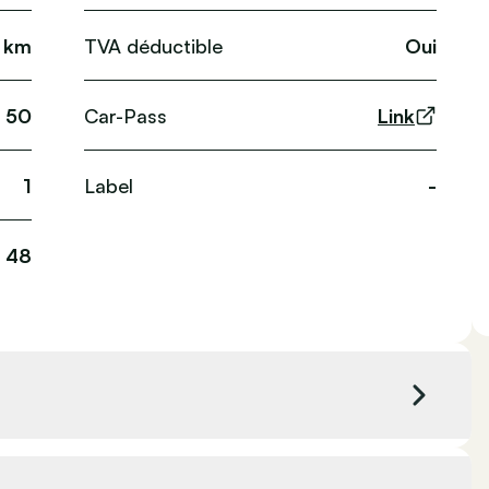
 km
TVA déductible
Oui
50
Car-Pass
Link
1
Label
-
48
0 cc
Couleur extérieure
Noir