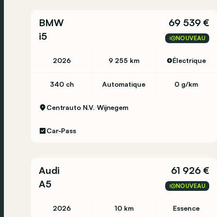
BMW
69 539 €
i5
NOUVEAU
2026
9 255 km
Électrique
340 ch
Automatique
0 g/km
Centrauto N.V.
Wijnegem
Car-Pass
Audi
61 926 €
A5
NOUVEAU
2026
10 km
Essence