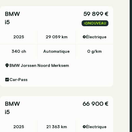
BMW
59 899 €
i5
NOUVEAU
2025
29 059 km
Électrique
340 ch
Automatique
0 g/km
BMW Jorssen Noord
Merksem
Car-Pass
BMW
66 900 €
i5
2025
21 363 km
Électrique