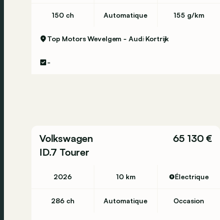
150 ch
Automatique
155 g/km
Top Motors Wevelgem - Audi
Kortrijk
-
Volkswagen
65 130 €
ID.7 Tourer
2026
10 km
Électrique
286 ch
Automatique
Occasion