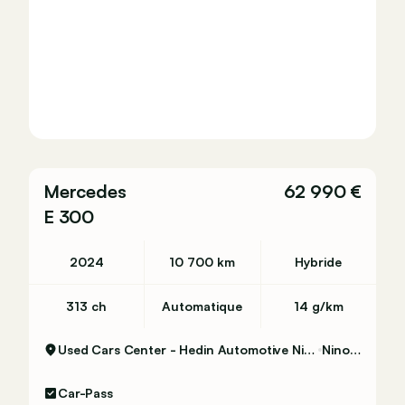
Mercedes
62 990 €
E 300
2024
10 700 km
Hybride
313 ch
Automatique
14 g/km
Used Cars Center - Hedin Automotive Ninove
Ninove
Car-Pass