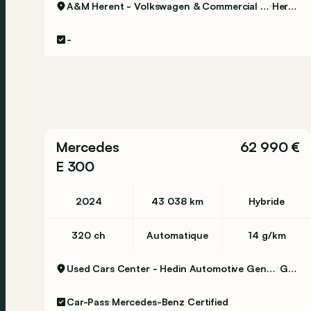
A&M Herent - Volkswagen & Commercial Vehicles
Herent
-
Mercedes
62 990 €
E 300
2024
43 038 km
Hybride
320 ch
Automatique
14 g/km
Used Cars Center - Hedin Automotive Gent Certified
Gent
Car-Pass
Mercedes-Benz Certified