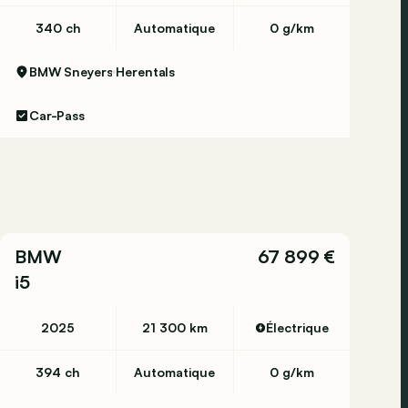
340 ch
Automatique
0 g/km
BMW Sneyers
Herentals
Car-Pass
BMW
67 899 €
i5
2025
21 300 km
Électrique
394 ch
Automatique
0 g/km