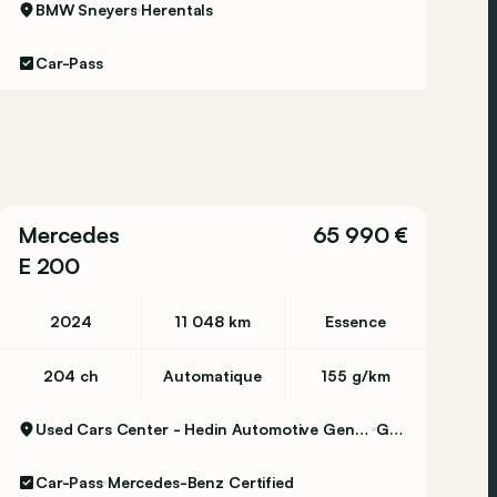
BMW Sneyers
Herentals
Car-Pass
Mercedes
65 990 €
E 200
2024
11 048 km
Essence
204 ch
Automatique
155 g/km
Used Cars Center - Hedin Automotive Gent Certified
Gent
Car-Pass
Mercedes-Benz Certified