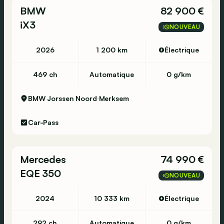
BMW
82 900 €
iX3
NOUVEAU
2026
1 200 km
Électrique
469 ch
Automatique
0 g/km
BMW Jorssen Noord
Merksem
Car-Pass
Mercedes
74 990 €
EQE 350
NOUVEAU
2024
10 333 km
Électrique
292 ch
Automatique
0 g/km