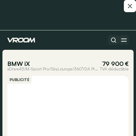
Toutes les voitures
1/19
BMW iX
79 900 €
xDrive45/M-Sport Pro/SkyLounge/360°/DA Pro/Towbar
TVA déductible
PUBLICITÉ