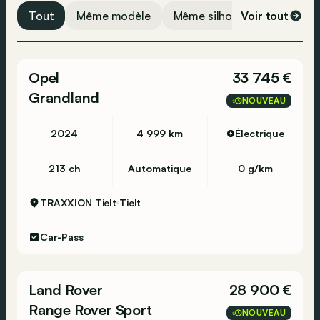
Système d'ouverture sans clé
Tout
Même modèle
Même silhouette
Voir tout
Même 
Airbag latéral
Appel d'urgence
Opel
33 745 €
Vérification de la pression des pneus
Grandland
Airbag passager
NOUVEAU
Airbag conducteur
2024
4 999 km
Électrique
ABS
213 ch
Automatique
0 g/km
TRAXXION Tielt
Tielt
Car-Pass
Land Rover
28 900 €
Range Rover Sport
NOUVEAU