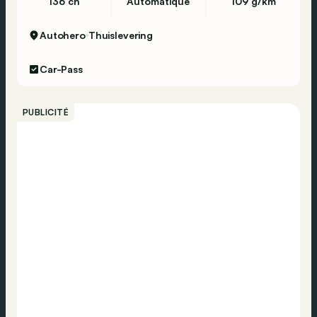
136 ch
Automatique
109 g/km
Autohero
Thuislevering
Car-Pass
PUBLICITÉ