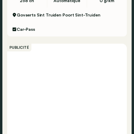
258 ch
Automatique
0 g/km
Govaerts Sint Truiden
Poort Sint-Truiden
Car-Pass
PUBLICITÉ