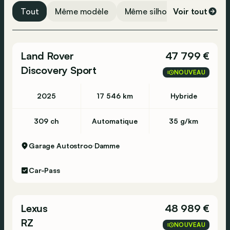
Tout
Même modèle
Même silhouette
Voir tout
Même 
Land Rover
47 799 €
Discovery Sport
NOUVEAU
2025
17 546 km
Hybride
309 ch
Automatique
35 g/km
Garage Autostroo
Damme
Car-Pass
Lexus
48 989 €
RZ
NOUVEAU