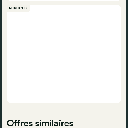
Assistance, technologie et sécurité
Appeler
PUBLICITÉ
Norme Euro
6
Phares adaptatifs
Contacter
Système de détection des panneaux
Aide au stationnement
Assistance feux de route
Radio DAB
Système d'ouverture sans clé
Appel d'urgence
Vérification de la pression des pneus
Alarme
Airbag passager
Offres similaires