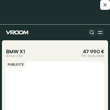
Toutes les voitures
1/25
BMW X1
47 990 €
xDrive 25e
TVA déductible
PUBLICITÉ