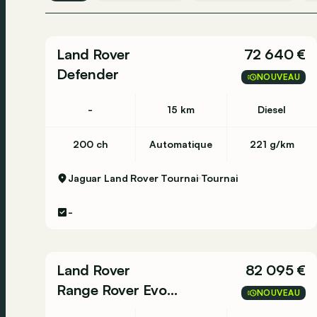
Land Rover
72 640 €
Defender
NOUVEAU
-
15 km
Diesel
200 ch
Automatique
221 g/km
Jaguar Land Rover Tournai
Tournai
-
Land Rover
82 095 €
Range Rover Evoque
NOUVEAU