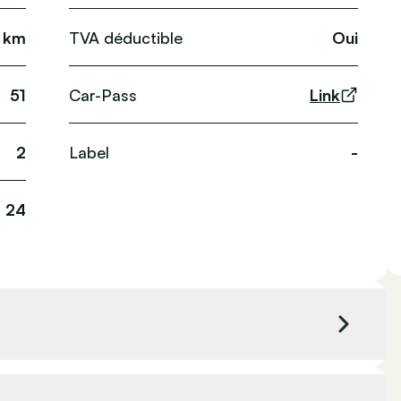
 km
TVA déductible
Oui
51
Car-Pass
Link
2
Label
-
24
8 cc
Couleur extérieure
Bleu