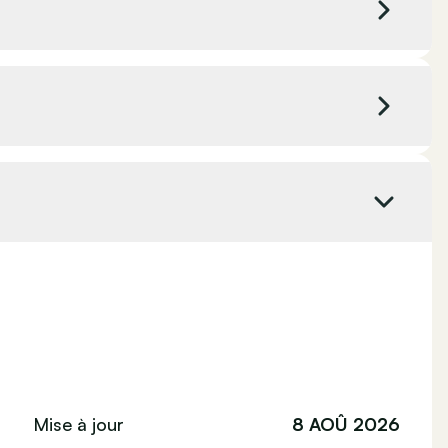
 kW
Couleur intérieure
Noir
9 ch
Émission CO₂
20 g/km
Toit panoramique
ants
Sièges sport
ique
Norme Euro
Euro 6d
ire
Sièges réglables électriquement
ices
rique
Aide au stationnement
neumatique
Système de navigation
erture sans clé
Détection de fatigue
e la pression des pneus
Alarme
Mise à jour
8 AOÛ 2026