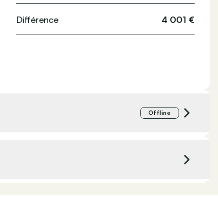
Différence
4 001 €
Offline
BMW Jorssen Noord
Merksem, Belgique