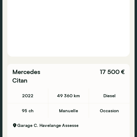
Consultez cette
Citroen
Berlingo
1.5 Blue-HDi
Shine M
sur Autohero.com pour plus d'informations
concernant l'historique d'entretien et les
Mercedes
17 500 €
éventuelles imperfections.
Citan
https://www.autohero.com/fr_be/citroen-
berlingo/id/b904a3e0-c96f-4d93-8e4a-
2022
49 360 km
Diesel
9aef722a8a25/?
MID=BE_CLA_2_22_0_0_0_0&utm_source=CLA&utm_m
95 ch
Manuelle
Occasion
Avez-vous encore des questions?
Garage C. Havelange
Assesse
N’hésitez pas à prendre contact sur notre site
Autohero ou contactez nous au numéro +32