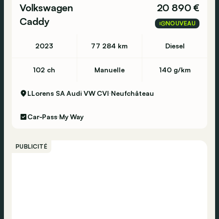
12 mois de garantie inclus. Optionnellement:
Volkswagen
20 890 €
garantie prolongée et financement.
Caddy
NOUVEAU
Livraison à domicile.
2023
77 284 km
Diesel
Paiement à la livraison.
102 ch
Manuelle
140 g/km
Reprise de votre ancienne voiture.
LLorens SA Audi VW CVI
Neufchâteau
21 jours de droit de rétractation et
Car-Pass
My Way
remboursement.
Contrôle technique avant la livraison et validité
PUBLICITÉ
de 12 mois à compter de la date du contrôle.
Carpass inclus.
PAS d'export / NO export