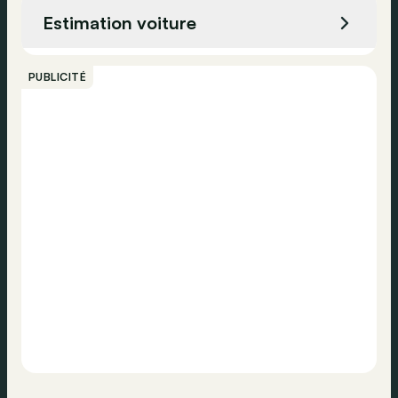
Phares jour
Estimation voiture
Assistance vocal
Appeler
Pneus d'été
PUBLICITÉ
ABS
Contacter
Appel d'urgence
ESP
Kit de réparation de pneus d'urgence