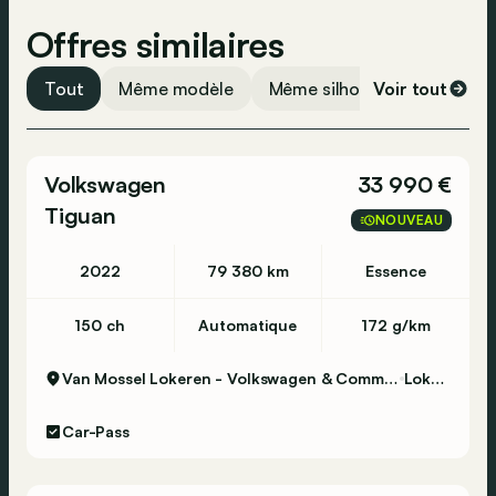
Offres similaires
Tout
Même modèle
Même silhouette
Voir tout
Même 
Volkswagen
33 990 €
Tiguan
NOUVEAU
2022
79 380 km
Essence
150 ch
Automatique
172 g/km
Van Mossel Lokeren - Volkswagen & Commercial Vehicles
Lokeren
Car-Pass