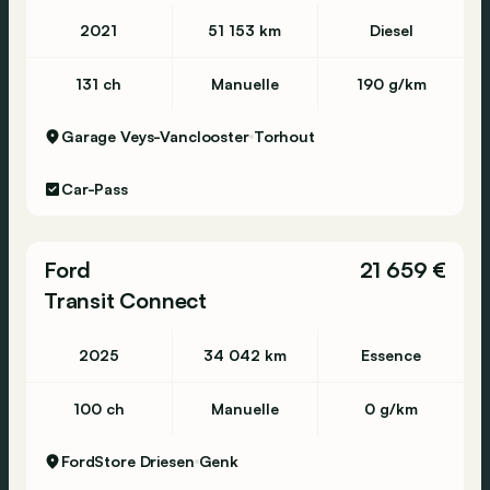
2021
51 153 km
Diesel
131 ch
Manuelle
190 g/km
Garage Veys-Vanclooster
Torhout
Car-Pass
Ford
21 659 €
Transit Connect
2025
34 042 km
Essence
100 ch
Manuelle
0 g/km
FordStore Driesen
Genk