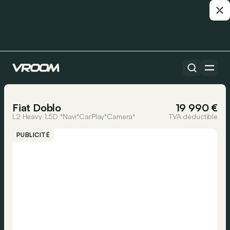
Toutes les voitures
1/36
Fiat Doblo
19 990 €
L2 Heavy 1.5D *Navi*CarPlay*Camera*
TVA déductible
PUBLICITÉ