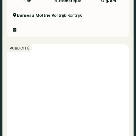
- ch
Automatique
0 g/km
Bariseau Mottrie Kortrijk
Kortrijk
-
PUBLICITÉ