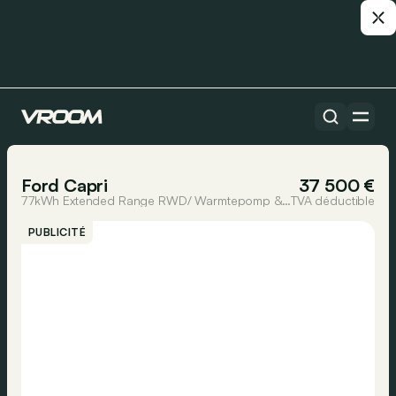
Toutes les voitures
1/22
Ford Capri
37 500 €
77kWh Extended Range RWD/ Warmtepomp & Driverspack
TVA déductible
PUBLICITÉ