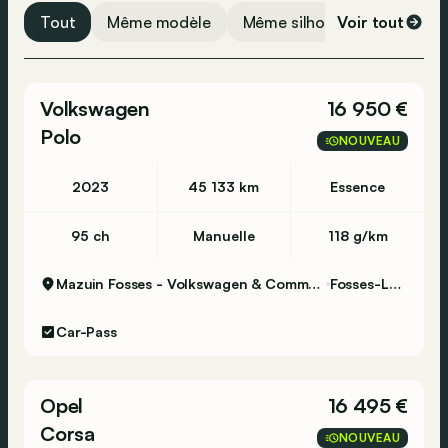
Tout
Même modèle
Même silhouette
Voir tout
Même 
Volkswagen
16 950 €
Polo
NOUVEAU
2023
45 133 km
Essence
95 ch
Manuelle
118 g/km
Mazuin Fosses - Volkswagen & Commercial Vehicles
Fosses-La-Ville
Car-Pass
Opel
16 495 €
Corsa
NOUVEAU