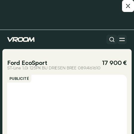
Toutes les voitures
1/15
Ford EcoSport
17 900 €
ST-Line 1.0i 125PK BIJ DRIESEN BREE 089/461610
PUBLICITÉ