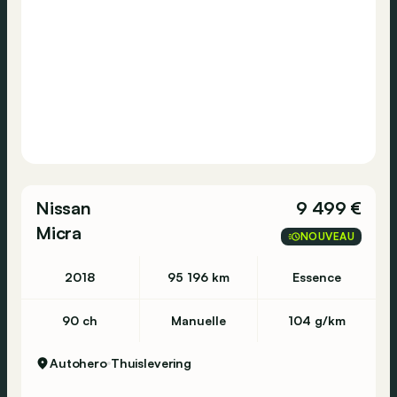
Consultez cette
Ford
Focus
1.0 EcoBoost
Cool&Connect
sur Autohero.com pour plus d'informations
concernant l'historique d'entretien et les
Nissan
9 499 €
éventuelles imperfections.
Micra
NOUVEAU
https://www.autohero.com/fr_be/ford-
focus/id/ed7266a0-d9db-4afa-9744-
2018
95 196 km
Essence
ba0e39e8d500/?
MID=BE_CLA_2_22_0_0_0_0&utm_source=CLA&utm_m
90 ch
Manuelle
104 g/km
Avez-vous encore des questions?
Autohero
Thuislevering
N’hésitez pas à prendre contact sur notre site
Autohero ou contactez nous au numéro +32