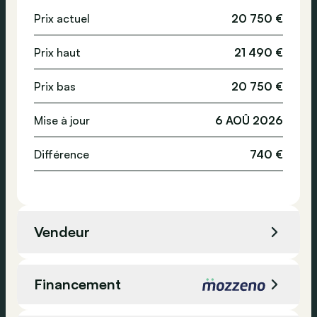
Prix actuel
20 750 €
Sièges sport
Norme Euro
-
Prix haut
21 490 €
Assistance, technologie et sécurité
Prix bas
20 750 €
Suspension pneumatique
Mise à jour
6 AOÛ 2026
Système de navigation
Radio
Différence
740 €
4x4
ABS
ESP
Vendeur
Verrouillage centralisé
Alarme
Vendeur
Garage Neyt
Airbag conducteur
Financement
Surveillance de la pression des pneus
Adresse
Lokeren, Belgique