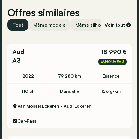
Offres similaires
Tout
Même modèle
Même silhouette
Voir tout
Même 
Audi
18 990 €
A3
NOUVEAU
2022
79 280 km
Essence
110 ch
Manuelle
126 g/km
Van Mossel Lokeren - Audi
Lokeren
Car-Pass