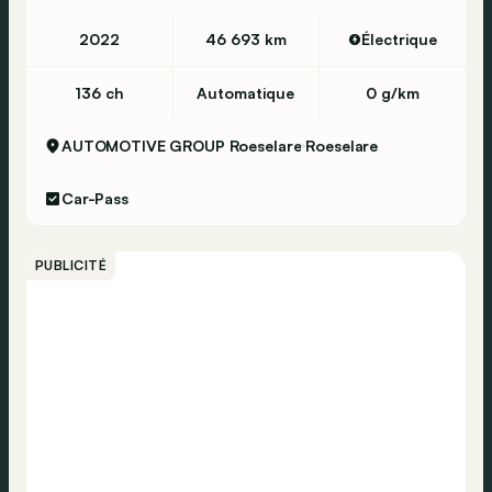
Airbag latéral
2022
46 693 km
Électrique
Verrouillage centralisé
136 ch
Automatique
0 g/km
AUTOMOTIVE GROUP Roeselare
Roeselare
Car-Pass
PUBLICITÉ