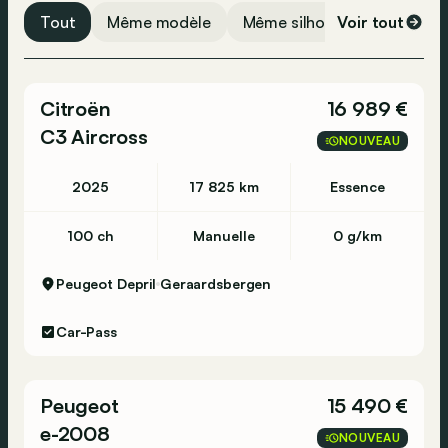
Caméra de recul
Tout
Même modèle
Même silhouette
Voir tout
Même 
Limiteur de vitesse
Régulateur de vitesse
Citroën
16 989 €
Capteurs de stationnement avant
C3 Aircross
Système de navigation
NOUVEAU
Phares adaptatifs
2025
17 825 km
Essence
Assistance au démarrage en côte
ABS
100 ch
Manuelle
0 g/km
ESP
Peugeot Depril
Geraardsbergen
Contrôle de distance de stationnement
Bluetooth
Car-Pass
USB
Airbag conducteur
Peugeot
15 490 €
Airbag passager
e-2008
NOUVEAU