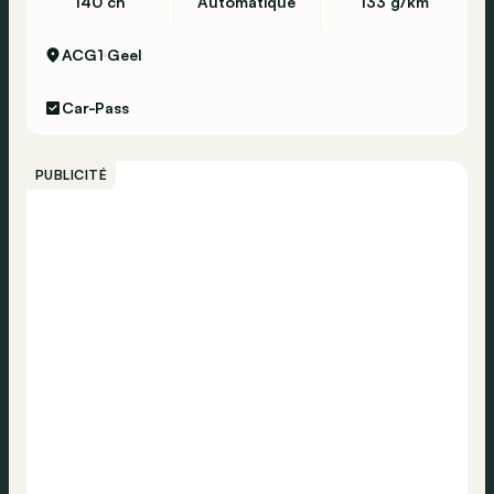
140 ch
Automatique
133 g/km
ACG1
Geel
Car-Pass
PUBLICITÉ