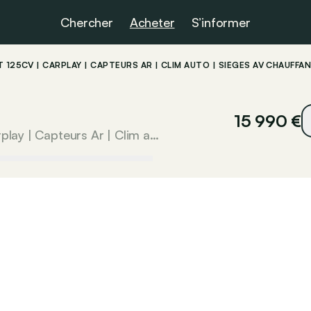
Chercher
Acheter
S’informer
 125CV | CARPLAY | CAPTEURS AR | CLIM AUTO | SIÈGES AV CHAUFFA
15 990 €
Titanium | 1.0 EcoBoost 125cv | Carplay | Capteurs Ar | Clim auto | Sièges Av chauffants