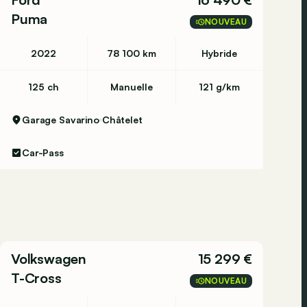
Puma
NOUVEAU
2022
78 100 km
Hybride
125 ch
Manuelle
121 g/km
Garage Savarino
Châtelet
Car-Pass
Volkswagen
15 299 €
T-Cross
NOUVEAU