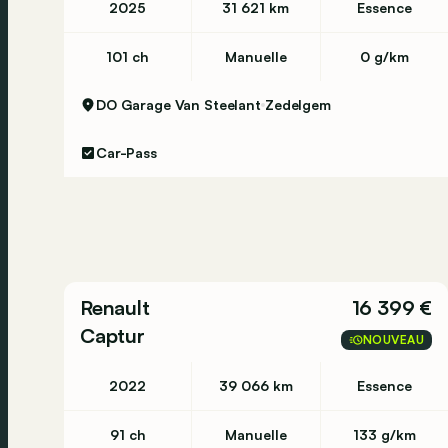
2025
31 621 km
Essence
101 ch
Manuelle
0 g/km
DO Garage Van Steelant
Zedelgem
Car-Pass
Renault
16 399 €
Captur
NOUVEAU
2022
39 066 km
Essence
91 ch
Manuelle
133 g/km