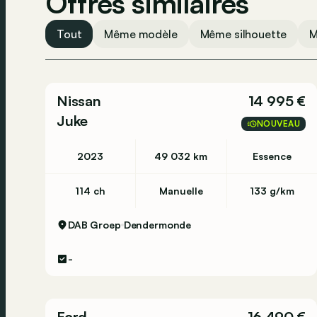
Offres similaires
Tout
Même modèle
Même silhouette
M
Nissan
14 995 €
Juke
NOUVEAU
2023
49 032 km
Essence
114 ch
Manuelle
133 g/km
DAB Groep
Dendermonde
-
Ford
16 490 €