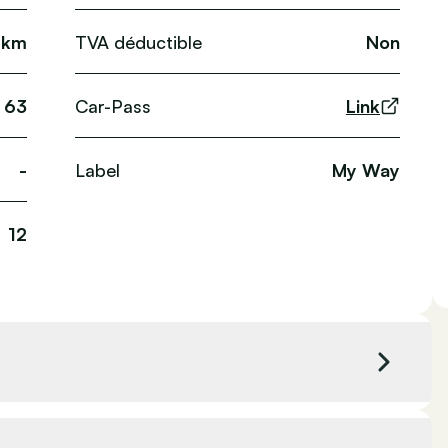
 km
TVA déductible
Non
63
Car-Pass
Link
-
Label
My Way
12
Couleur extérieure
Noir