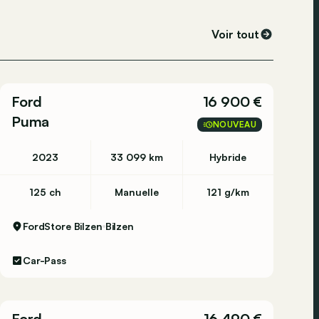
Voir tout
Ford
16 900 €
Puma
NOUVEAU
2023
33 099 km
Hybride
125 ch
Manuelle
121 g/km
FordStore Bilzen
Bilzen
Car-Pass
Ford
16 490 €