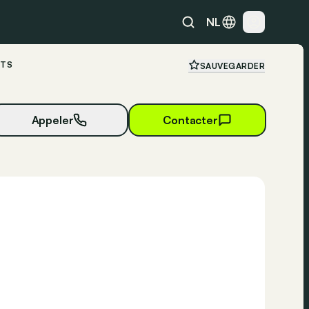
NL
NTS
SAUVEGARDER
Appeler
Contacter
23 photos