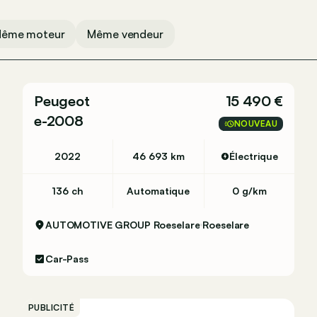
ême moteur
Même vendeur
Peugeot
15 490 €
e-2008
NOUVEAU
2022
46 693 km
Électrique
136 ch
Automatique
0 g/km
AUTOMOTIVE GROUP Roeselare
Roeselare
Car-Pass
PUBLICITÉ